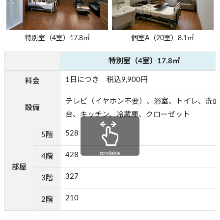
特別室（4室）17.8㎡
個室A（20室）8.1㎡
特別室（4室）17.8㎡
1日につき 税込9,900円
料金
テレビ（イヤホン不要）、浴室、トイレ、洗面
設備
台、キッチン、冷蔵庫、クローゼット
528
5階
scrollable
428
4階
部屋
327
3階
210
2階